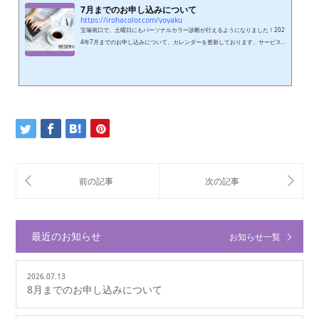
7月までのお申し込みについて
https://irohacolor.com/yoyaku
宝塚南口で、土曜日にもパーソナルカラー診断が行えるようになりました！202
4年7月までのお申し込みについて、カレンダーを更新しております。サービス
を受けたいお日にちとお時間帯、場所を、第２、第３希望までお知らせくださ
い。相談しながら決めたい場合、まずはLINEを送ってくさいね。お申し込みお
待ちしております。8月以降もお問い合わせください。※土曜日は宝塚南口と甲
子園口、日祝のパーソナルカラー診断については甲子園口のみとなっています。
レンタルサロンを利用しますので土日祝は混み合います。早めのご予約をお勧め
し...
最近のお知らせ
お知らせ一覧
2026.07.13
8月までのお申し込みについて