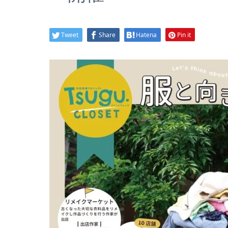
Tweet
Share
Hatena
Pin it