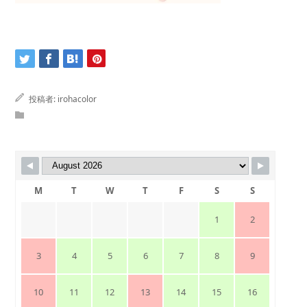
投稿者:
irohacolor
M
T
W
T
F
S
S
1
2
3
4
5
6
7
8
9
10
11
12
13
14
15
16