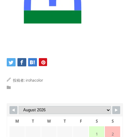
投稿者:
irohacolor
M
T
W
T
F
S
S
1
2