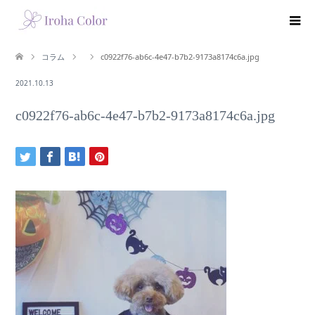
コラム
c0922f76-ab6c-4e47-b7b2-9173a8174c6a.jpg
2021.10.13
c0922f76-ab6c-4e47-b7b2-9173a8174c6a.jpg