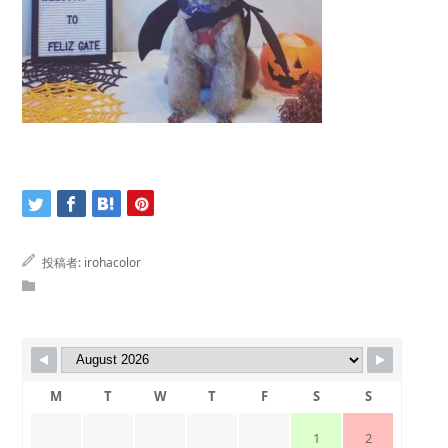
投稿者:
irohacolor
M
T
W
T
F
S
S
1
2