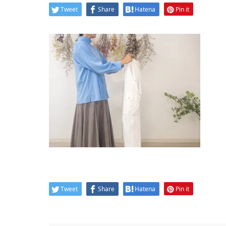
Tweet
Share
Hatena
Pin it
Tweet
Share
Hatena
Pin it