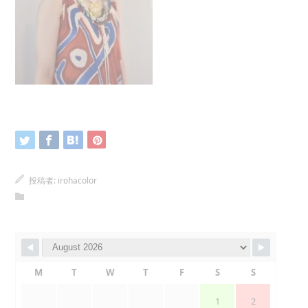
投稿者:
irohacolor
M
T
W
T
F
S
S
1
2