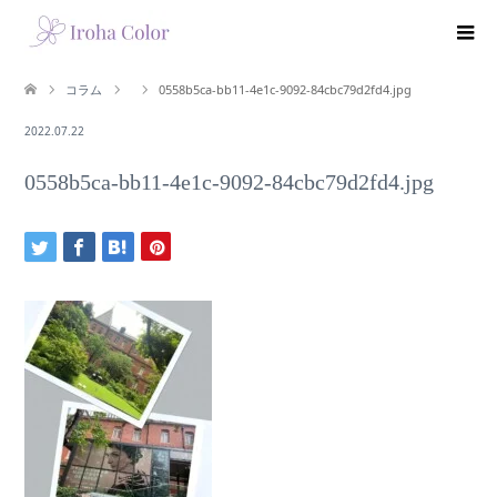
コラム
0558b5ca-bb11-4e1c-9092-84cbc79d2fd4.jpg
2022.07.22
0558b5ca-bb11-4e1c-9092-84cbc79d2fd4.jpg