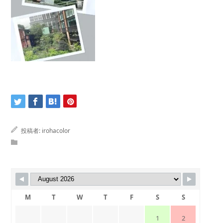
投稿者:
irohacolor
M
T
W
T
F
S
S
1
2