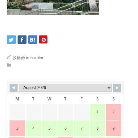
投稿者:
irohacolor
M
T
W
T
F
S
S
1
2
3
4
5
6
7
8
9