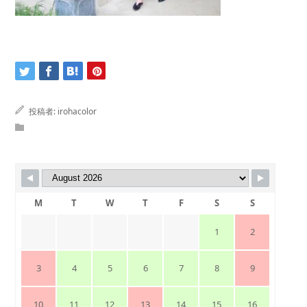
投稿者:
irohacolor
M
T
W
T
F
S
S
1
2
3
4
5
6
7
8
9
10
11
12
13
14
15
16