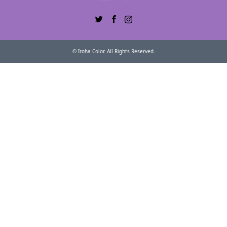
Twitter
Facebook
Instagram
©
Iroha Color
. All Rights Reserved.