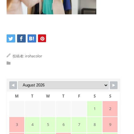
投稿者:
irohacolor
M
T
W
T
F
S
S
1
2
3
4
5
6
7
8
9