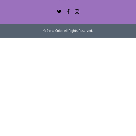
Twitter
Facebook
Instagram
©
Iroha Color
. All Rights Reserved.