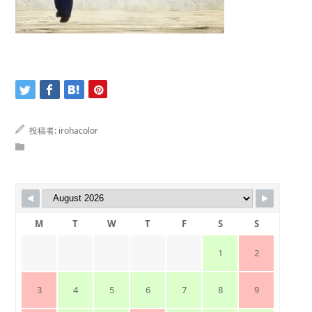
投稿者:
irohacolor
M
T
W
T
F
S
S
1
2
3
4
5
6
7
8
9