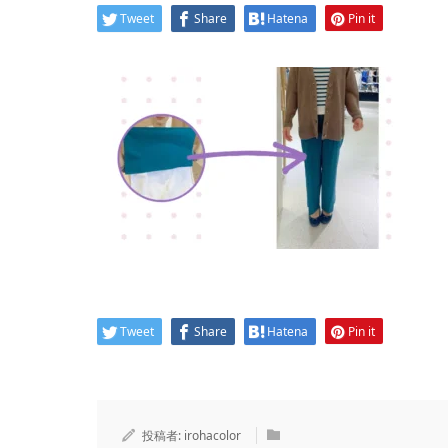
Tweet
Share
Hatena
Pin it
Tweet
Share
Hatena
Pin it
投稿者:
irohacolor