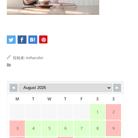
投稿者:
irohacolor
M
T
W
T
F
S
S
1
2
3
4
5
6
7
8
9