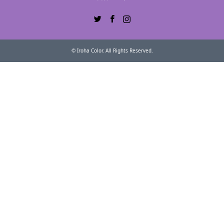
Twitter
Facebook
Instagram
©
Iroha Color
. All Rights Reserved.