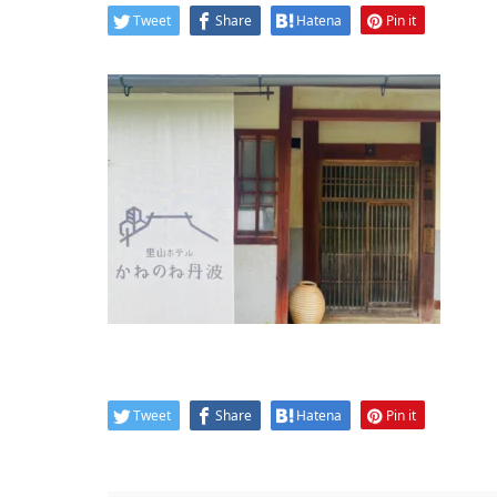
Tweet
Share
Hatena
Pin it
Tweet
Share
Hatena
Pin it