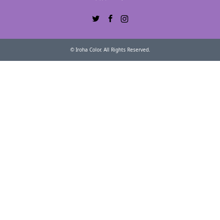
Twitter
Facebook
Instagram
©
Iroha Color
. All Rights Reserved.