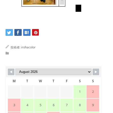
投稿者:
irohacolor
M
T
W
T
F
S
S
1
2
3
4
5
6
7
8
9