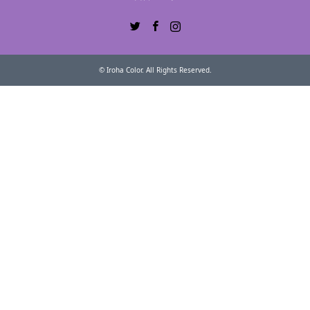
Twitter
Facebook
Instagram
©
Iroha Color
. All Rights Reserved.