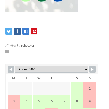
投稿者:
irohacolor
M
T
W
T
F
S
S
1
2
3
4
5
6
7
8
9