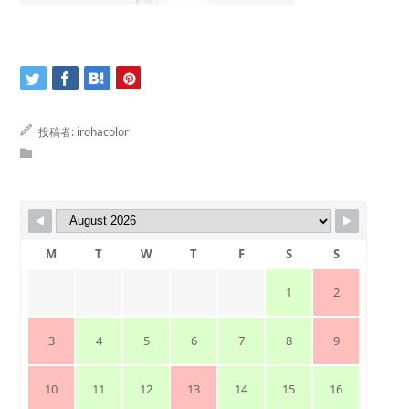
投稿者:
irohacolor
M
T
W
T
F
S
S
1
2
3
4
5
6
7
8
9
10
11
12
13
14
15
16