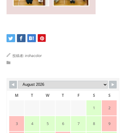
投稿者:
irohacolor
M
T
W
T
F
S
S
1
2
3
4
5
6
7
8
9