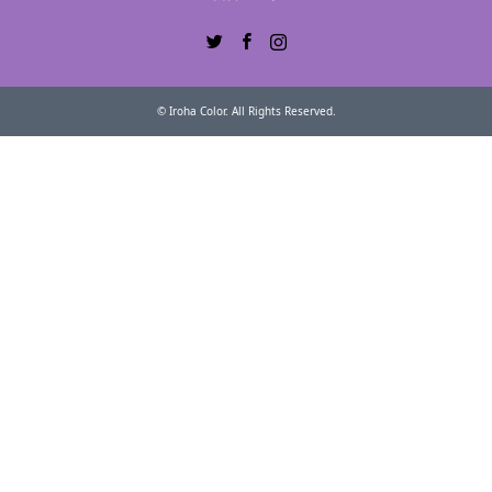
Twitter
Facebook
Instagram
©
Iroha Color
. All Rights Reserved.