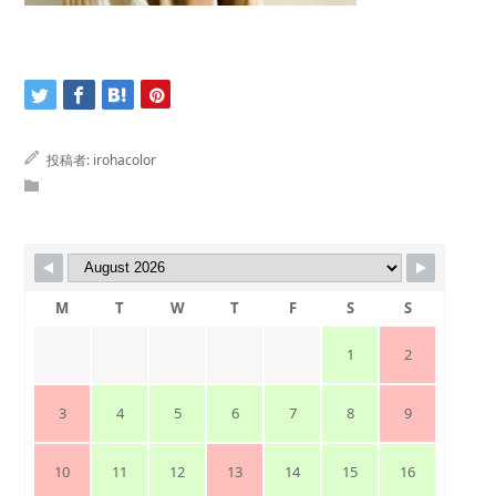
投稿者:
irohacolor
M
T
W
T
F
S
S
1
2
3
4
5
6
7
8
9
10
11
12
13
14
15
16