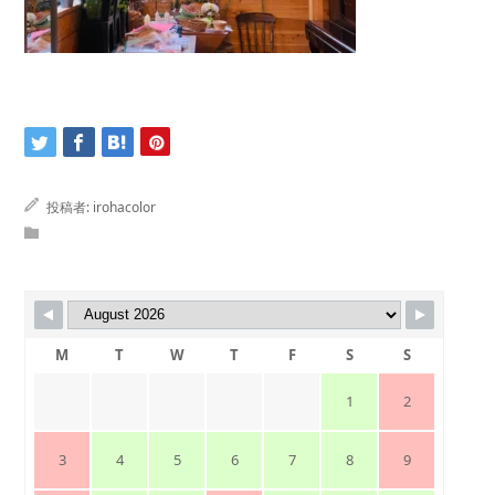
投稿者:
irohacolor
M
T
W
T
F
S
S
1
2
3
4
5
6
7
8
9