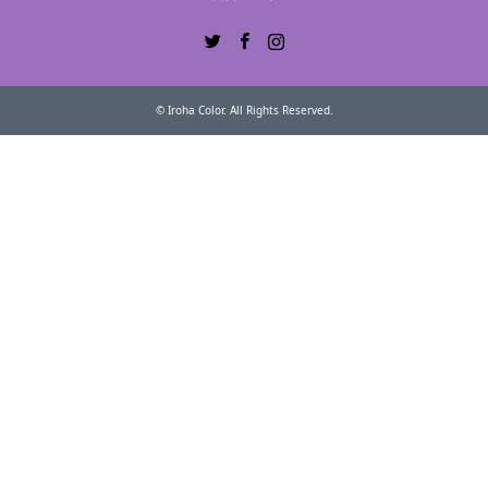
Twitter
Facebook
Instagram
©
Iroha Color
. All Rights Reserved.