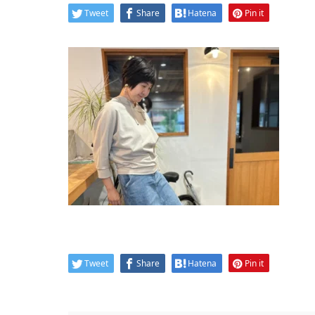
Tweet
Share
Hatena
Pin it
Tweet
Share
Hatena
Pin it