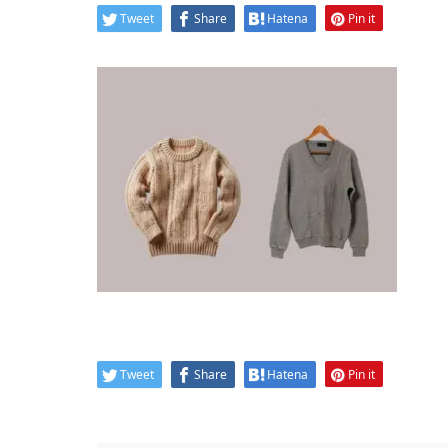
Tweet
Share
Hatena
Pin it
Tweet
Share
Hatena
Pin it