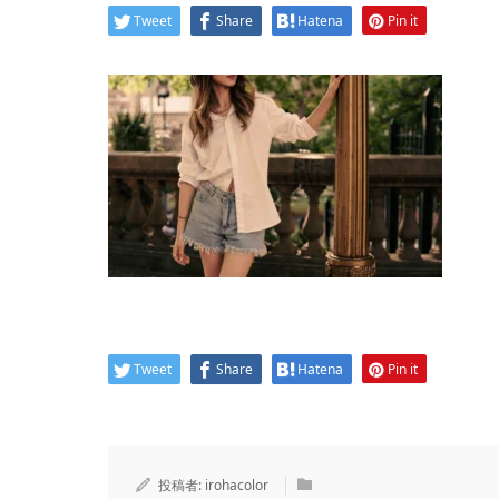
Tweet
Share
Hatena
Pin it
Tweet
Share
Hatena
Pin it
投稿者:
irohacolor