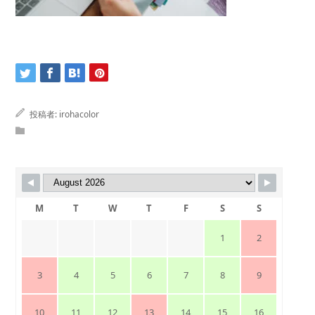
投稿者:
irohacolor
M
T
W
T
F
S
S
1
2
3
4
5
6
7
8
9
10
11
12
13
14
15
16