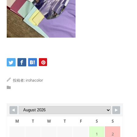
投稿者:
irohacolor
M
T
W
T
F
S
S
1
2