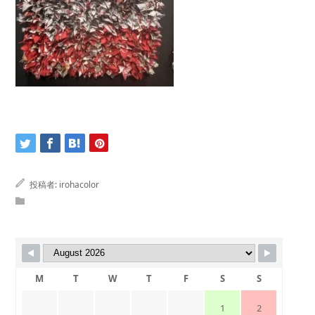
投稿者:
irohacolor
M
T
W
T
F
S
S
1
2