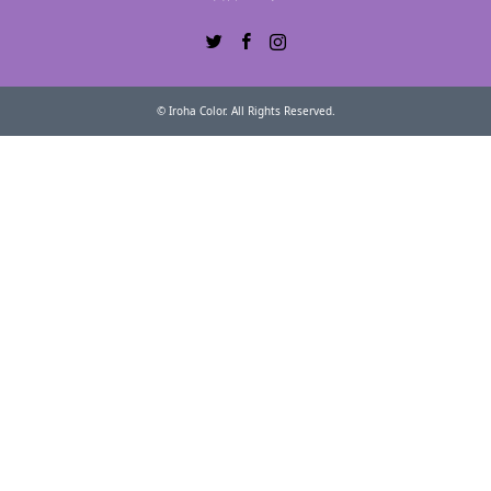
Twitter
Facebook
Instagram
©
Iroha Color
. All Rights Reserved.