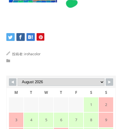
投稿者:
irohacolor
M
T
W
T
F
S
S
1
2
3
4
5
6
7
8
9