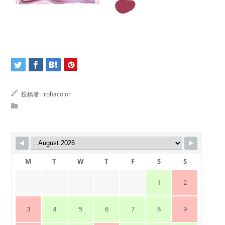
投稿者:
irohacolor
M
T
W
T
F
S
S
1
2
3
4
5
6
7
8
9