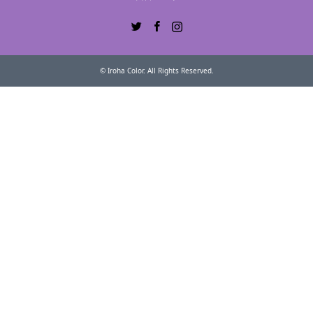
Twitter
Facebook
Instagram
©
Iroha Color
. All Rights Reserved.