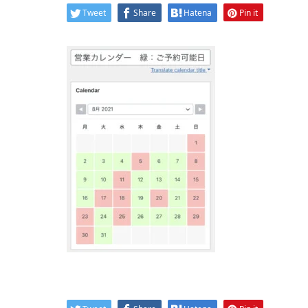
Tweet
Share
Hatena
Pin it