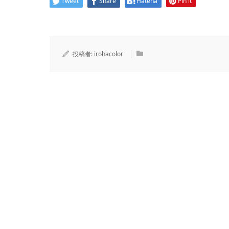
Tweet
Share
Hatena
Pin it
投稿者:
irohacolor