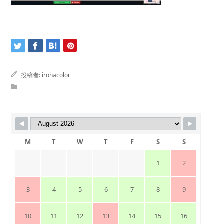
投稿者:
irohacolor
M
T
W
T
F
S
S
1
2
3
4
5
6
7
8
9
10
11
12
13
14
15
16