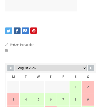
投稿者:
irohacolor
M
T
W
T
F
S
S
1
2
3
4
5
6
7
8
9