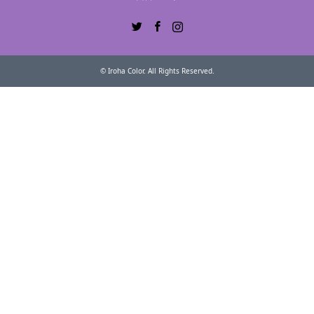
Twitter
Facebook
Instagram
©
Iroha Color
. All Rights Reserved.