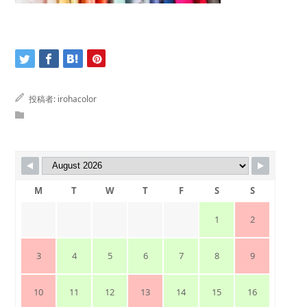
投稿者:
irohacolor
M
T
W
T
F
S
S
1
2
3
4
5
6
7
8
9
10
11
12
13
14
15
16