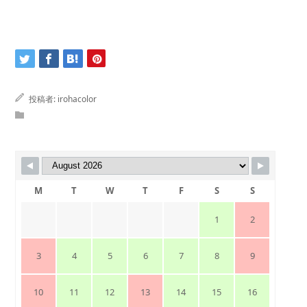
投稿者:
irohacolor
M
T
W
T
F
S
S
1
2
3
4
5
6
7
8
9
10
11
12
13
14
15
16