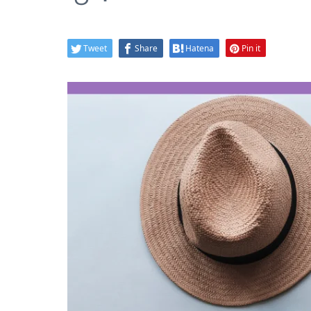
Tweet
Share
Hatena
Pin it