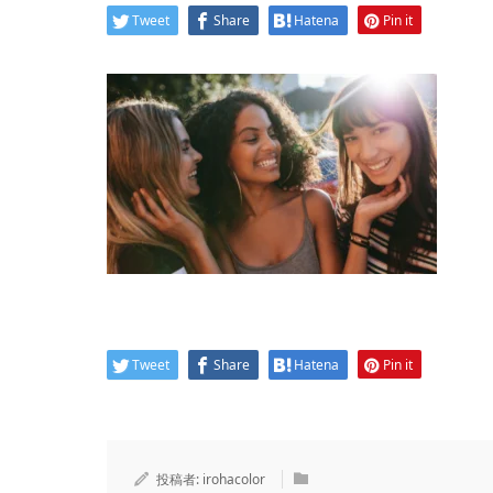
Tweet
Share
Hatena
Pin it
Tweet
Share
Hatena
Pin it
投稿者:
irohacolor