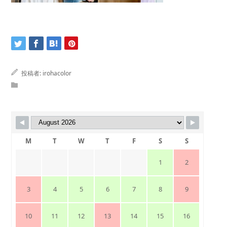
投稿者:
irohacolor
M
T
W
T
F
S
S
1
2
3
4
5
6
7
8
9
10
11
12
13
14
15
16