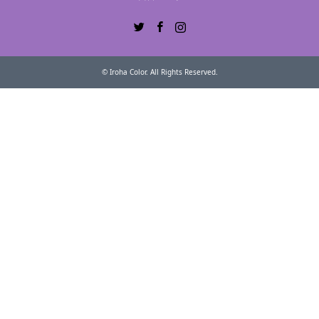
Twitter
Facebook
Instagram
©
Iroha Color
. All Rights Reserved.