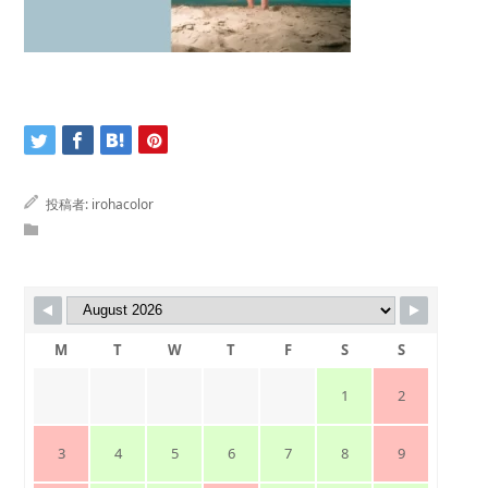
投稿者:
irohacolor
M
T
W
T
F
S
S
1
2
3
4
5
6
7
8
9