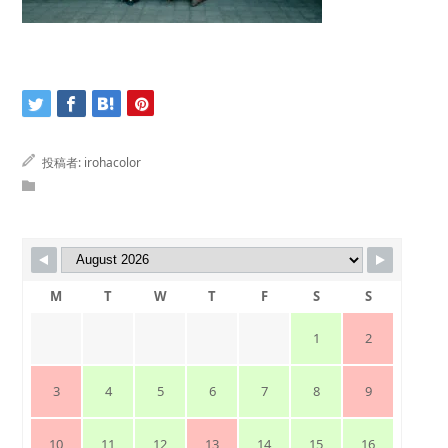
投稿者:
irohacolor
M
T
W
T
F
S
S
1
2
3
4
5
6
7
8
9
10
11
12
13
14
15
16