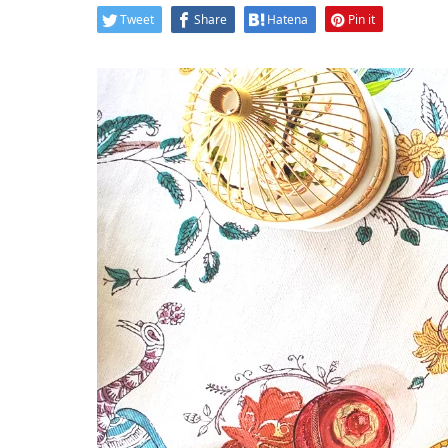
Tweet
Share
Hatena
Pin it