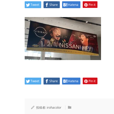
Tweet
Share
Hatena
Pin it
Tweet
Share
Hatena
Pin it
投稿者:
irohacolor