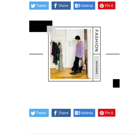
Tweet
Share
Hatena
Pin it
Tweet
Share
Hatena
Pin it