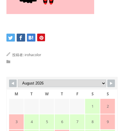
投稿者:
irohacolor
M
T
W
T
F
S
S
1
2
3
4
5
6
7
8
9