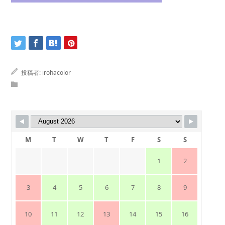
投稿者:
irohacolor
M
T
W
T
F
S
S
1
2
3
4
5
6
7
8
9
10
11
12
13
14
15
16