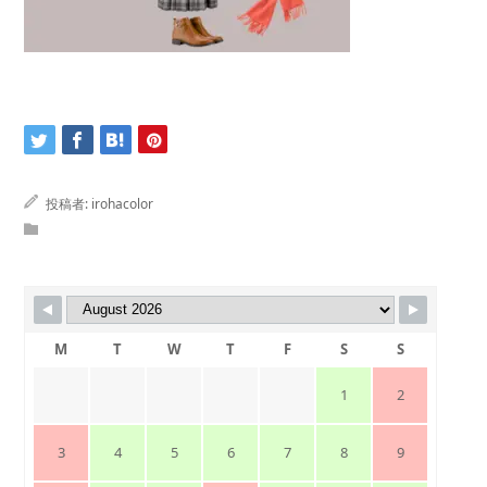
投稿者:
irohacolor
M
T
W
T
F
S
S
1
2
3
4
5
6
7
8
9