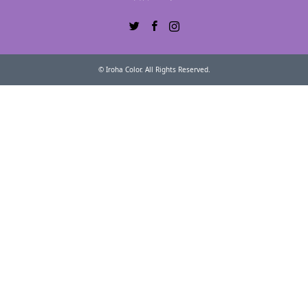
Twitter
Facebook
Instagram
©
Iroha Color
. All Rights Reserved.