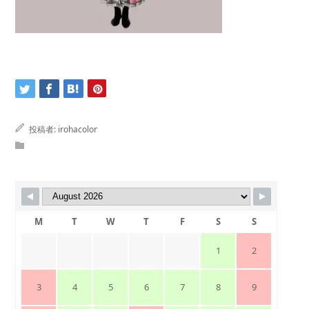
投稿者:
irohacolor
M
T
W
T
F
S
S
1
2
3
4
5
6
7
8
9