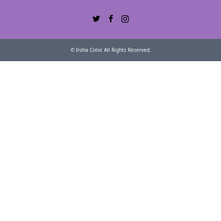
Twitter
Facebook
Instagram
©
Iroha Color
. All Rights Reserved.