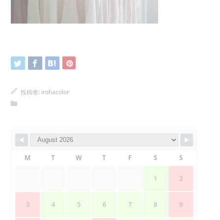
投稿者:
irohacolor
M
T
W
T
F
S
S
1
2
3
4
5
6
7
8
9