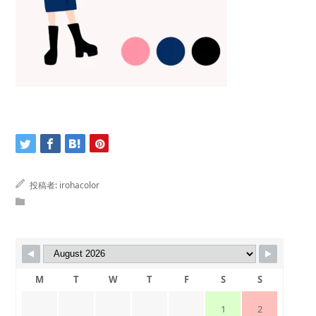
投稿者:
irohacolor
M
T
W
T
F
S
S
1
2