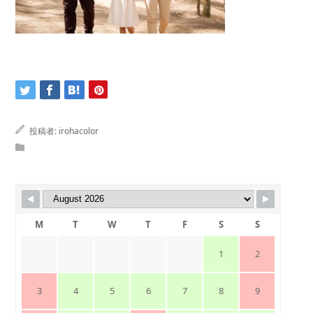
投稿者:
irohacolor
M
T
W
T
F
S
S
1
2
3
4
5
6
7
8
9