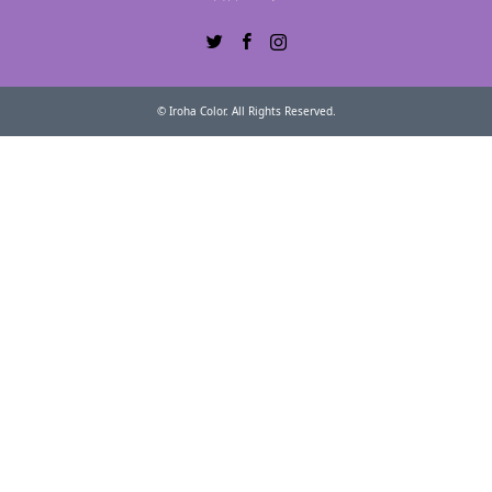
Twitter
Facebook
Instagram
©
Iroha Color
. All Rights Reserved.