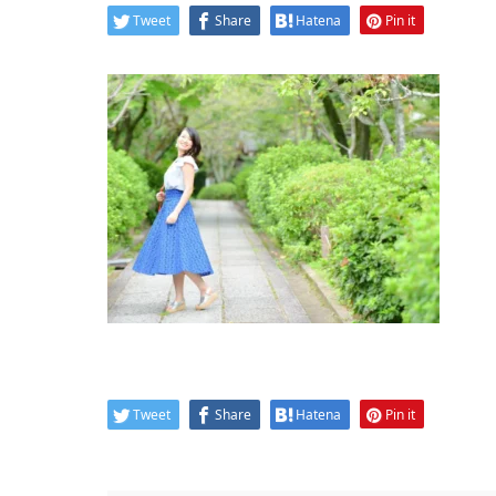
Tweet
Share
Hatena
Pin it
Tweet
Share
Hatena
Pin it